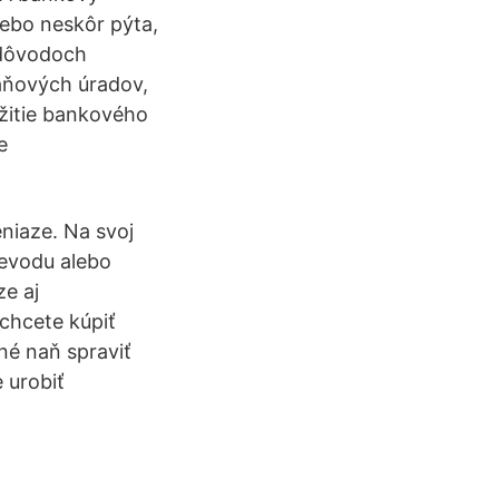
lebo neskôr pýta,
 dôvodoch
daňových úradov,
žitie bankového
e
eniaze. Na svoj
evodu alebo
ze aj
 chcete kúpiť
né naň spraviť
 urobiť