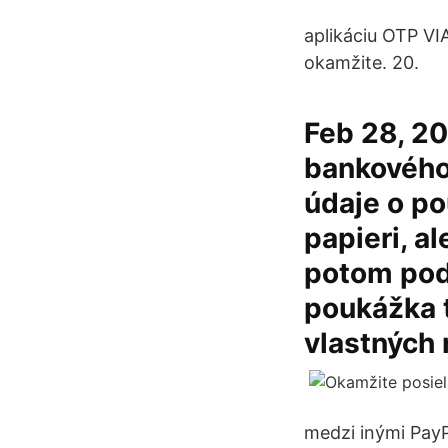
aplikáciu OTP V
okamžite. 20.
Feb 28, 20
bankového 
údaje o po
papieri, a
potom podľ
poukážka t
vlastných 
medzi inými PayP