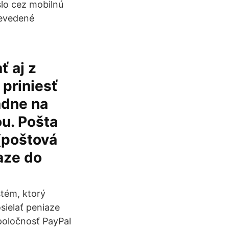
slo cez mobilnú
revedené
ť aj z
 priniesť
adne na
ou. Pošta
(poštová
aze do
stém, ktorý
sielať peniaze
poločnosť PayPal