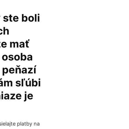
ste boli
ch
že mať
 osoba
d peňazí
ám sľúbi
iaze je
ielajte platby na