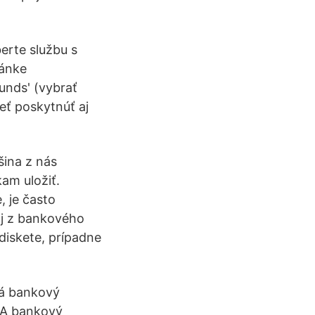
erte službu s
ránke
unds' (vybrať
eť poskytnúť aj
šina z nás
kam uložiť.
, je často
aj z bankového
 diskete, prípadne
vá bankový
PA bankový