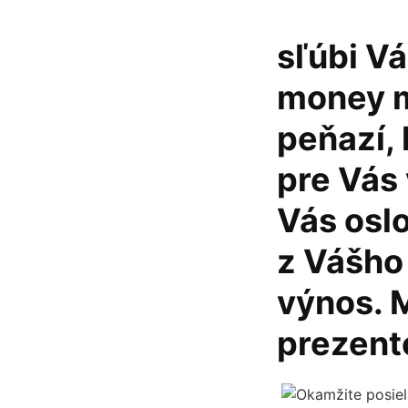
sľúbi Vá
money m
peňazí, 
pre Vás
Vás oslo
z Vášho
výnos. 
prezent