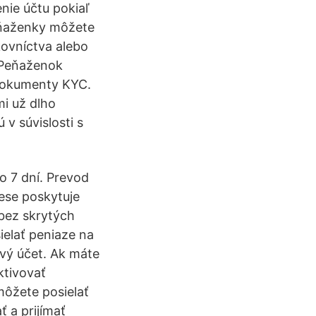
nie účtu pokiaľ
peňaženky môžete
ovníctva alebo
e-Peňaženok
e dokumenty KYC.
mi už dlho
v súvislosti s
o 7 dní. Prevod
ese poskytuje
bez skrytých
elať peniaze na
ový účet. Ak máte
ktivovať
môžete posielať
 a prijímať