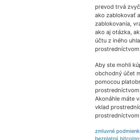
prevod trvá zvyč
ako zablokovať a
zablokovania, vr
ako aj otázka, a
účtu z iného uhl
prostredníctvom 
Aby ste mohli kú
obchodný účet m
pomocou platobne
prostredníctvom 
Akonáhle máte vá
vklad prostredn
prostredníctvom
zmluvné podmienky
bezplatný bitcoin