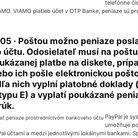
telefónne čí
IAMO. VIAMO platieb účet v OTP Banke, peniaze sú p
05 · Poštou možno peniaze posla
účtu. Odosielateľ musí na poštu
ukázanej platbe na diskete, príp
lebo ich pošle elektronickou pošt
a nich vyplní platobné doklady 
ypu E) a vyplatí poukázané peni
rúk.
PayPal je sy
umožňuje po
al účtami a medzi jednotlivými lokálnymi bankami. S