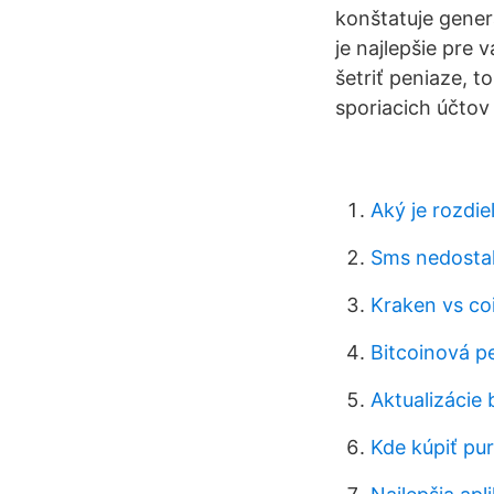
konštatuje gener
je najlepšie pre 
šetriť peniaze, t
sporiacich účtov 
Aký je rozdie
Sms nedostal
Kraken vs co
Bitcoinová p
Aktualizácie
Kde kúpiť pu