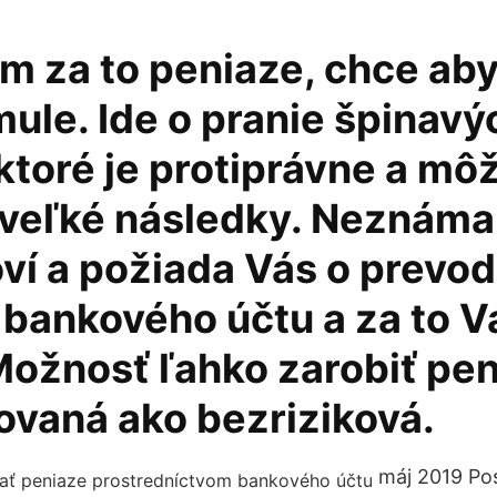
m za to peniaze, chce aby 
ule. Ide o pranie špinavý
ktoré je protiprávne a mô
 veľké následky. Neznáma
ví a požiada Vás o prevo
 bankového účtu a za to V
Možnosť ľahko zarobiť pen
ovaná ako bezriziková.
máj 2019 Pos