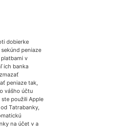
ti dobierke
r sekúnd peniaze
 platbami v
ľ ich banka
u zmazať
ať peniaze tak,
do vášho účtu
ste použili Apple
 od Tatrabanky,
omatickú
nky na účet v a