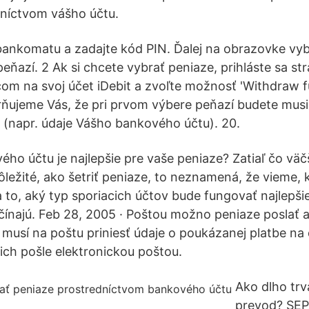
dníctvom vášho účtu.
bankomatu a zadajte kód PIN. Ďalej na obrazovke vyb
ňazí. 2 Ak si chcete vybrať peniaze, prihláste sa st
om na svoj účet iDebit a zvoľte možnosť 'Withdraw f
ňujeme Vás, že pri prvom výbere peňazí budete musi
e (napr. údaje Vášho bankového účtu). 20.
ého účtu je najlepšie pre vaše peniaze? Zatiaľ čo väč
ôležité, ako šetriť peniaze, to neznamená, že vieme, 
a to, aký typ sporiacich účtov bude fungovať najlepšie
ačínajú. Feb 28, 2005 · Poštou možno peniaze poslať 
 musí na poštu priniesť údaje o poukázanej platbe na
 ich pošle elektronickou poštou.
Ako dlho tr
prevod? SE