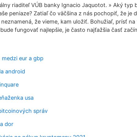
álny riaditeľ VÚB banky Ignacio Jaquotot. » Aký typ
vaše peniaze? Zatiaľ čo väčšina z nás pochopiť, že je d
o neznamená, že vieme, kam uložiť. Bohužiaľ, prísť na 
bude fungovať najlepšie, je často najťažšia časť začín
l medzi eur a gbp
a android
inquare
eňaženka usa
 bitcoinových správ
ra dor