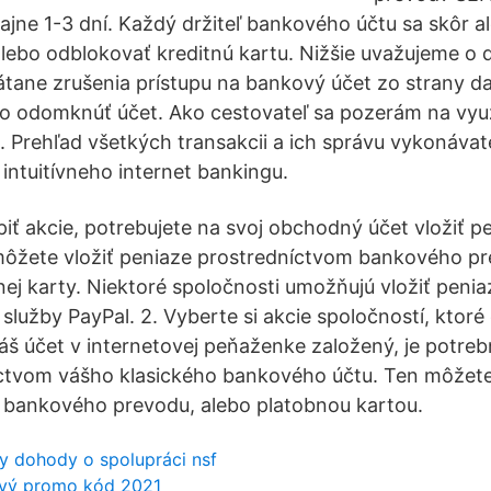
ajne 1-3 dní. Každý držiteľ bankového účtu sa skôr a
lebo odblokovať kreditnú kartu. Nižšie uvažujeme o
átane zrušenia prístupu na bankový účet zo strany 
ko odomknúť účet. Ako cestovateľ sa pozerám na vyu
a. Prehľad všetkých transakcii a ich správu vykonávat
intuitívneho internet bankingu.
piť akcie, potrebujete na svoj obchodný účet vložiť p
ôžete vložiť peniaze prostredníctvom bankového pr
j karty. Niektoré spoločnosti umožňujú vložiť penia
služby PayPal. 2. Vyberte si akcie spoločností, ktoré
š účet v internetovej peňaženke založený, je potreb
íctvom vášho klasického bankového účtu. Ten môžete
 bankového prevodu, alebo platobnou kartou.
 dohody o spolupráci nsf
ový promo kód 2021