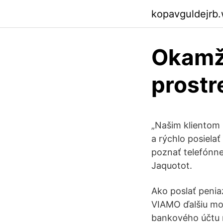
kopavguldejrb
Okamži
prostr
„Našim klientom
a rýchlo posielať
poznať telefónne
Jaquotot.
Ako poslať peni
VIAMO ďalšiu mož
bankového účtu na