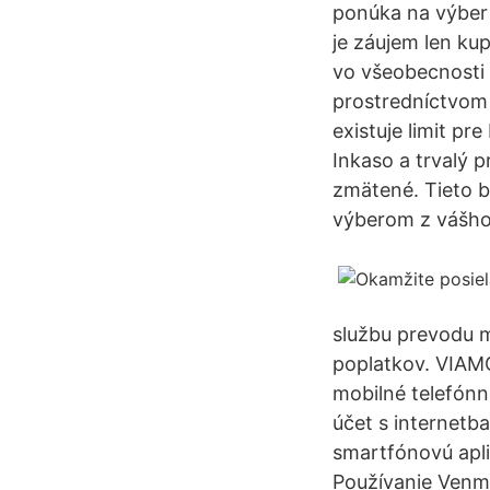
ponúka na výber 
je záujem len ku
vo všeobecnosti 
prostredníctvom 
existuje limit pr
Inkaso a trvalý 
zmätené. Tieto b
výberom z vášho
službu prevodu m
poplatkov. VIAM
mobilné telefónn
účet s internetb
smartfónovú apli
Používanie Venmo