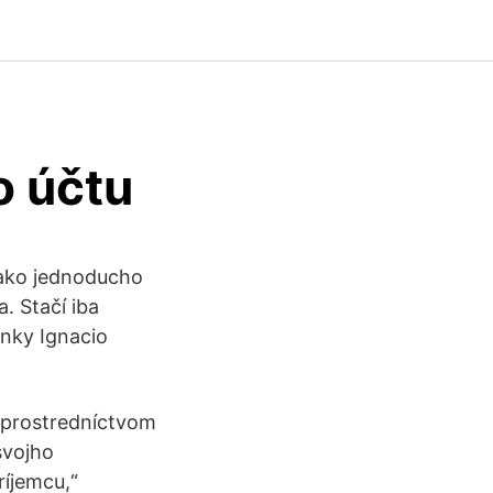
o účtu
 ako jednoducho
. Stačí iba
anky Ignacio
 prostredníctvom
svojho
ríjemcu,“