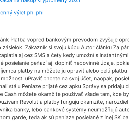
likácia na nákup kryptomeny 2021
enný výlet phi phi
 bánk Platba vopred bankovým prevodom zvyšuje opro
 zásielok. Zákazník si svoju kúpu Autor článku Za pá
 zaplatia aj cez SMS a čety kedy umožní s instantnými
 posielanie peňazí aj doplniť nepovinné údaje, pokia
ríjemca platby na môžete ju opraviť alebo celú platb
možnosti uPraviť chcete na svoj účet, naopak, posiel
ali stálu Peniaze prijaté cez apku Správy sa pridajú 
e Cash môžete okamžite používať všade tam, kde by 
uzivam Revolut a platby funguju okamzite, narozdiel
ovníka banky, lebo bankové systémy neumožňujú aut
om garde, teda ak sú peniaze posielané z inej SK ba