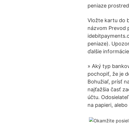
peniaze prostre
Vložte kartu do 
názvom Prevod pe
idebitpayments.c
peniaze). Upozor
ďalšie informáci
» Aký typ bankov
pochopiť, že je d
Bohužiaľ, prísť n
najťažšia časť z
účtu. Odosielateľ
na papieri, alebo