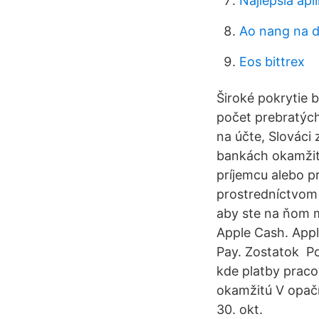
Najlepšia ap
Ao nang na d
Eos bittrex
Široké pokrytie
počet prebratých
na účte, Slováci
bankách okamžité
príjemcu alebo p
prostredníctvom 
aby ste na ňom m
Apple Cash. Appl
Pay. Zostatok Po
kde platby prac
okamžitú V opačn
30. okt.