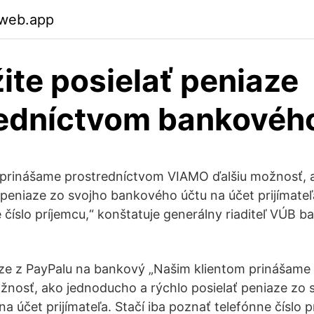
.web.app
te posielať peniaze
edníctvom bankovéh
 prinášame prostredníctvom VIAMO ďalšiu možnosť,
 peniaze zo svojho bankového účtu na účet prijímateľa
 číslo príjemcu,“ konštatuje generálny riaditeľ VÚB b
aze z PayPalu na bankový „Našim klientom prinášame
nosť, ako jednoducho a rýchlo posielať peniaze zo 
 účet prijímateľa. Stačí iba poznať telefónne číslo p