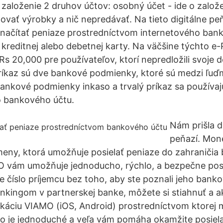
založenie 2 druhov účtov: osobný účet - ide o založe
povať výrobky a nič nepredávať. Na tieto digitálne 
načítať peniaze prostredníctvom internetového bank
kreditnej alebo debetnej karty. Na väčšine týchto 
e Rs 20,000 pre používateľov, ktorí nepredložili svoj
príkaz sú dve bankové podmienky, ktoré sú medzi ľuď
ankové podmienky inkaso a trvalý príkaz sa používajú 
 bankového účtu.
Nám prišla d
peňazí. Mon
eny, ktorá umožňuje posielať peniaze do zahraničia 
O vám umožňuje jednoducho, rýchlo, a bezpečne posi
e číslo príjemcu bez toho, aby ste poznali jeho bank
ankingom v partnerskej banke, môžete si stiahnuť a a
káciu VIAMO (iOS, Android) prostredníctvom ktorej 
 je jednoduché a veľa vám pomáha okamžite posielať